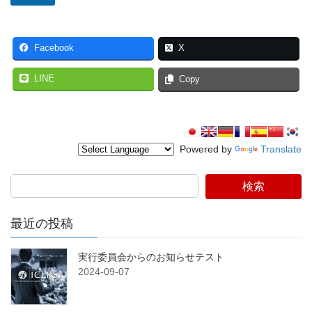
t
ド
y
レ
,
ス
メ
Facebook
X
ー
E
ル
-
LINE
Copy
ア
m
ド
a
レ
i
ス
l
Powered by
Translate
E
-
m
検索
a
i
l
最近の投稿
実行委員会からのお知らせテスト
2024-09-07