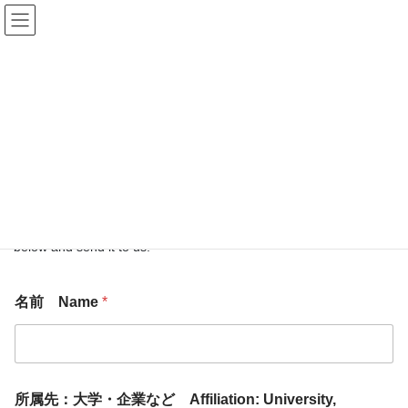
コ
ナ
ン
ビ
テ
ゲ
ン
ー
Contact us お問い合わせ
ツ
シ
へ
ョ
ス
ン
HOME
Contact us お問い合わせ
キ
に
ッ
移
プ
動
お問い合わせは、以下のフォームに必要事項をご記入の上、送信
してください。
For inquiries, please fill out the necessary information in the form
below and send it to us.
名前 Name
*
所属先：大学・企業など Affiliation: University,