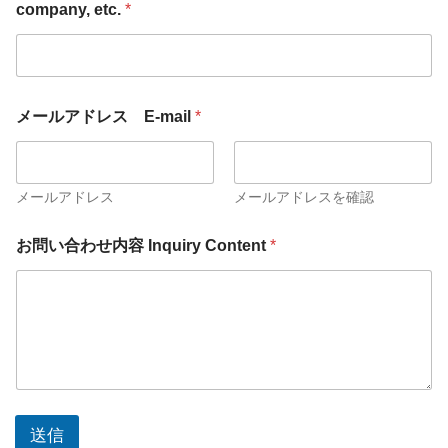
company, etc.
*
I
メールアドレス E-mail
*
n
q
u
i
r
メールアドレス
メールアドレスを確認
y
e
c
お問い合わせ内容 Inquiry Content
*
t
o
c
m
.
p
U
a
n
n
i
y
v
,
e
メ
r
ー
s
ル
送信
i
ア